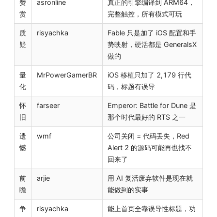
赞
asronline
真正的引擎编译到 ARM64，
赏
完整触控，所有模式可玩
质
risyachka
Fable 只是加了 iOS 配置和手
疑
势映射，硬活都是 GeneralsX
做的
量
MrPowerGamerBR
iOS 移植只加了 2,179 行代
化
码，标题有误导
怀
farseer
Emperor: Battle for Dune 是
旧
那个时代最好的 RTS 之一
遗
wmf
公司关闭 = 代码丢失，Red
憾
Alert 2 的源码可能再也找不
回来了
前
arjie
用 AI 复活废弃软件是现在就
瞻
能做到的实事
争
risyachka
能上首页全靠误导性标题，功