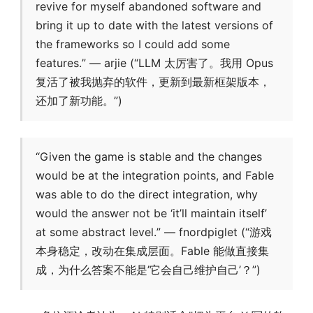
revive for myself abandoned software and
bring it up to date with the latest versions of
the frameworks so I could add some
features.” — arjie (“LLM 太厉害了。我用 Opus
复活了被我抛弃的软件，更新到最新框架版本，
还加了新功能。”)
“Given the game is stable and the changes
would be at the integration points, and Fable
was able to do the direct integration, why
would the answer not be ‘it’ll maintain itself’
at some abstract level.” — fnordpiglet (“游戏
本身稳定，改动在集成层面。Fable 能做直接集
成，为什么答案不能是’它会自己维护自己’？”)