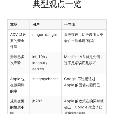
典型观点一览
立场
用户
一句话
ADV 是必
ranger_danger
滑坡谬误，历史表明人类
要的安全
会在半途修建”桥梁”
保障
滑坡已多
int_19h /
Manifest V3 就是先例，
次应验
loconut /
这不是谬误而是模式
aerzen
Apple 也
stingraycharles
Google 不过是追赶
在做同样
Apple 的围墙花园而已
的事
规则变更
jb282
Apple 的政策在购买时就
的性质不
确立，Google 改变了已
同
成事实的规则