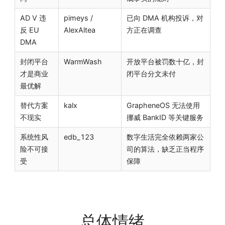
AD V 违
pimeys /
已向 DMA 机构投诉，对
反 EU
AlexAltea
方正在调查
DMA
封闭平台
WarmWash
开放平台被罚数十亿，封
才是商业
闭平台分文未付
最优解
替代方案
kalx
GrapheneOS 无法使用
不现实
挪威 BankID 等关键服务
系统性风
edb_123
数字生活完全依赖两家公
险不可接
司的算法，缺乏正当程序
受
保障
总体情绪