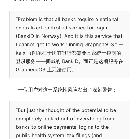
“Problem is that all banks require a national
centralized controlled service for login
(BankID in Norway). And it is this service that
I cannot get to work running GrapheneOS.” —
kalx （问题在于所有银行都需要国家统一控制的
登录服务——挪威的 BankID。而正是这项服务在
GrapheneOS 上无法使用。）
一位用户对这一系统性风险发出了深刻警告：
“But just the thought of the potential to be
completely locked out of everything from
banks to online payments, logins to the
public health system, tax filings (and