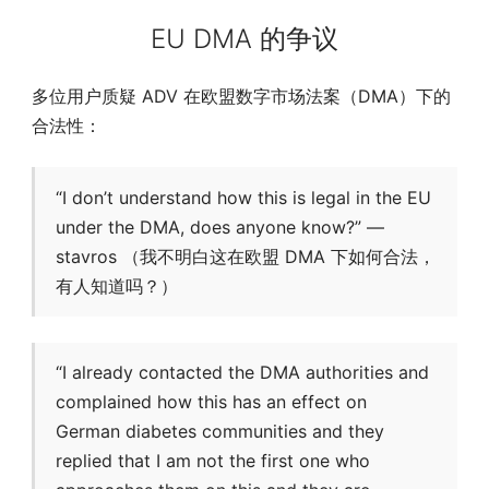
EU DMA 的争议
多位用户质疑 ADV 在欧盟数字市场法案（DMA）下的
合法性：
“I don’t understand how this is legal in the EU
under the DMA, does anyone know?” —
stavros （我不明白这在欧盟 DMA 下如何合法，
有人知道吗？）
“I already contacted the DMA authorities and
complained how this has an effect on
German diabetes communities and they
replied that I am not the first one who