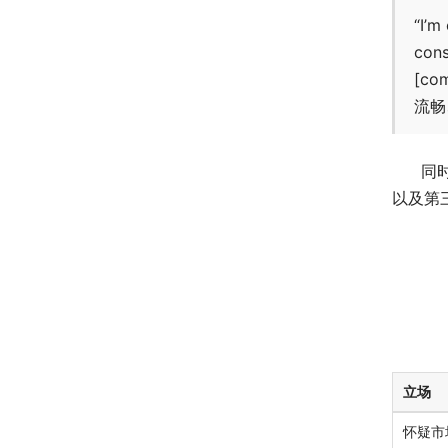
“I’m
cons
[co
流畅
同
以及第
立场
怀疑市