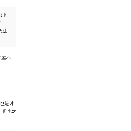
t it
” —
的想法
参差不
也是讨
，但也对