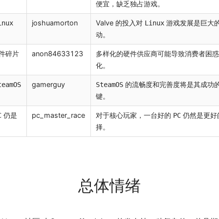
便宜，缺乏独占游戏。
joshuamorton
Valve 的投入对
游戏发展是巨大
inux
Linux
动。
件碎片
anon84633123
多样化的硬件供应商可能导致消费者困
化。
gamerguy
的流畅度和完善度将是其成功
teamOS
SteamOS
键。
仍是
pc_master_race
对于核心玩家，一台好的
仍然是更好
C
PC
择。
总体情绪