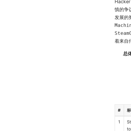
Hacke
慎的争
发展的
Machi
Steam
着来自
总
#
1
S
t