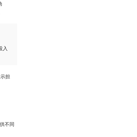
动
。
投入
表示担
供不同