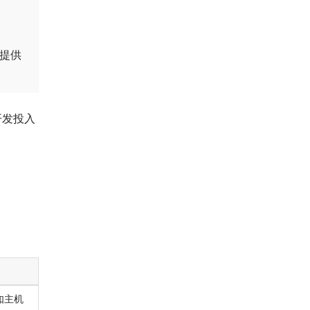
提供
开发投入
如主机