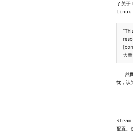
了关于
Linux
“Thi
reso
[co
大量
然
忧，认
Steam
配置。