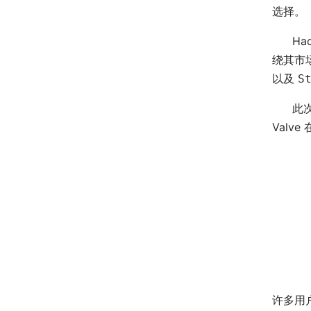
选择。
Ha
绕其市
以及
S
此次
Valv
许多用