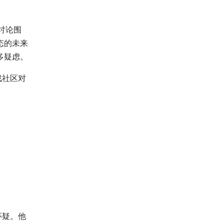
讨论围
态的未来
多疑虑。
戏社区对
怀疑。他