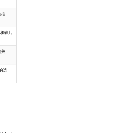
的推
惑和碎片
的关
的选