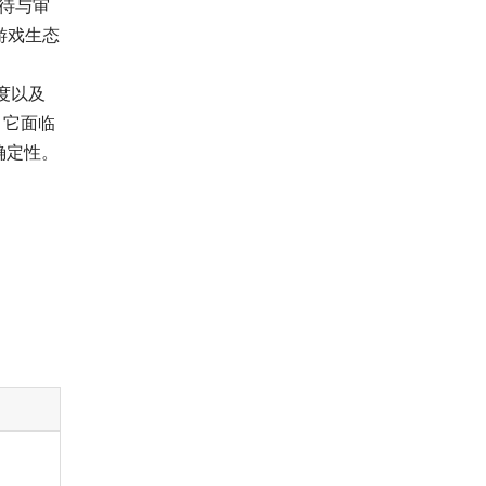
待与审
游戏生态
度以及
，它面临
确定性。