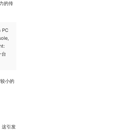
力的传
a PC
sole,
nt:
一台
较小的
，这引发