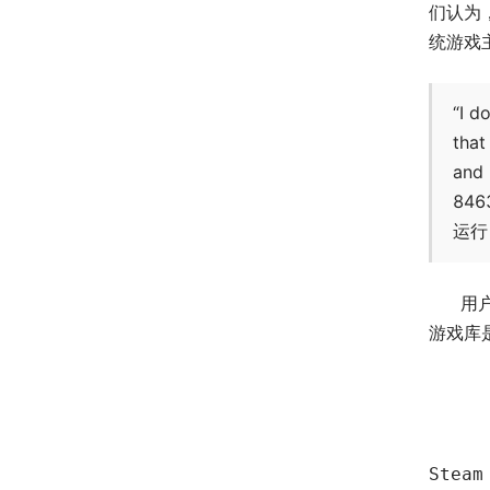
们认为
统游戏
“I d
that
and 
84
运
用
游戏库
Steam