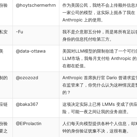
份验
@hoytschermerhrn
作为美国公民，我绝不会上传额外信息
一家公司的模型，这实际上扼杀了我在
Anthropic 上的使用。
私安
-Fu
我不是介意那五分钟，而是将所有足以
身份的信息托付给第三方。
美
@data-ottawa
美国对LLM模型的限制创造了一个可行
LLM市场，我每月支付给 Anthropic 
在都在贬值。
制的
@ozozozd
Anthropic 首席执行官 Dario 曾请求
在监管来了，你凭什么认为这种情况是
的？
应链
@baka367
这项决定实际上已将 LMMs 变成了供
险，可能一夜之间让我的业务崩溃。
份验
@ElProlactin
人们每天向模型提供各种个人信息，却
要之
钟的身份验证犹豫不决，这很有趣。