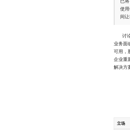
已将
使用
间让
讨
业务面
可用，
企业重
解决方
立场