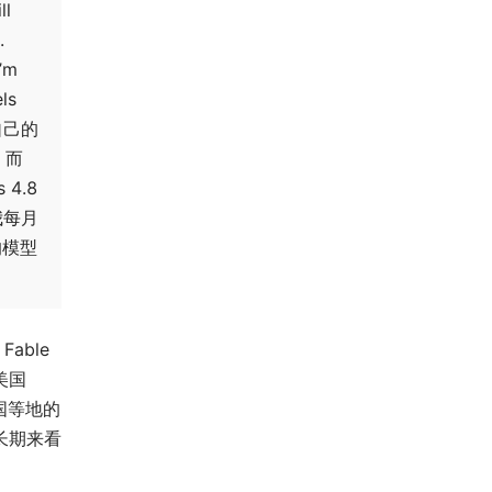
ll
.
I’m
els
砸自己的
，而
4.8
我每月
的模型
able
美国
国等地的
长期来看