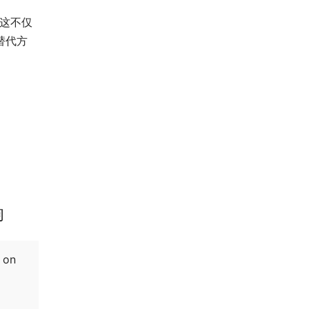
为这不仅
替代方
响
s on