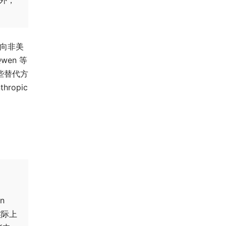
转向非美
wen 等
些替代方
opic
on
定实际上