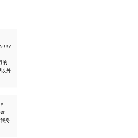
l
ls my
司的
型以外
ty
ver
取我身