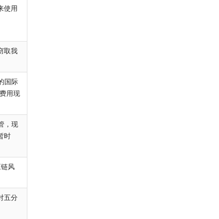
来使用
窃取我
的国际
的费用现
监管，现
暂时
应链风
对五分