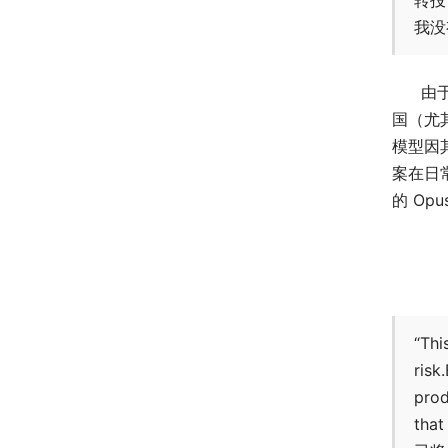
我没
由
国（尤其
模型因
案在日常
的 Op
“Thi
risk
prod
tha