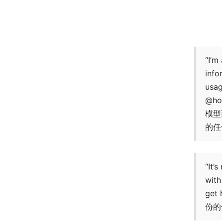
“I’m
info
usag
@h
模型
的任
“It’
with
ge
份的