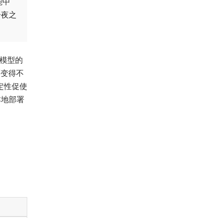
能中
一夜之
些模型的
而变得不
定性促使
本地部署