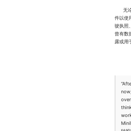
无
件以使
驶执照
曾有数
露或用
“Aft
now,
over
thin
wor
Mi
转投