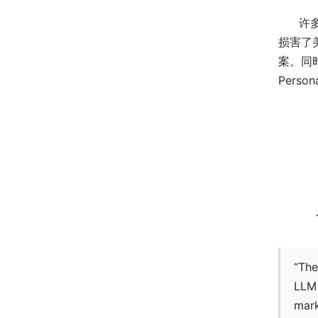
许
损害了
案。同
Pers
“The
LLM 
mark