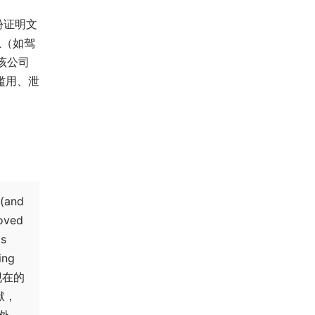
份证明文
息（如驾
该公司
滥用、泄
 (and
oved
ts
ing
及现在的
袱，
外，