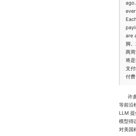
ago.
ever
Each
payi
are
脚。
两周
将是
支付
付费
许
等前沿
LLM
模型得
对美国